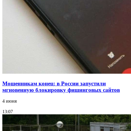
конкурс на ремонт моста через Волго‑Донской
судоходный канал
12:28
Фестиваль #ТриЧетыре в Волгограде пройдёт
11–13 сентября в рамках Года единства народов
России
Все новости
Мошенникам конец: в России запустили
мгновенную блокировку фишинговых сайтов
4 июня
13:07