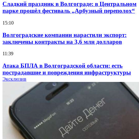
Сладкий праздник в Волгограде: в Центральном
парке прошёл фестиваль „Арбузный переполох“
15:10
Волгоградские компании нарастили экспорт:
заключены контракты на 3,6 млн долларов
11:39
Атака БПЛА в Волгоградской области: есть
пострадавшие и повреждения инфраструктуры
Эксклюзив
12:01
Волгоградские вузы в топе зарплатного
рейтинга: ВолгГТУ и ВолгГМУ вошли в топ‑15
для химической отрасли и фармацевтики
18:39
В Красноармейском районе Волгограда стартует