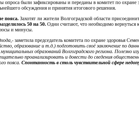
аты опроса были зафиксированы и переданы в комитет по охране
льнейшего обсуждения и принятия итогового решения.
е пояса.
Захотят ли жители Волгоградской области присоединит
азделилось 50 на 50.
Одни считают, что необходимо вернуться к
люсы и минусы.
дхода,-
заметила председатель комитета по охране здоровья Семе
ство, образование и т.д.) подготовить своё заключение по данн
муниципальных образований Волгоградского региона. Полезно и
тщательно проанализировать и довести до сведения общественн
ого пояса.
Спонтанность в столь чувствительной сфере недоп