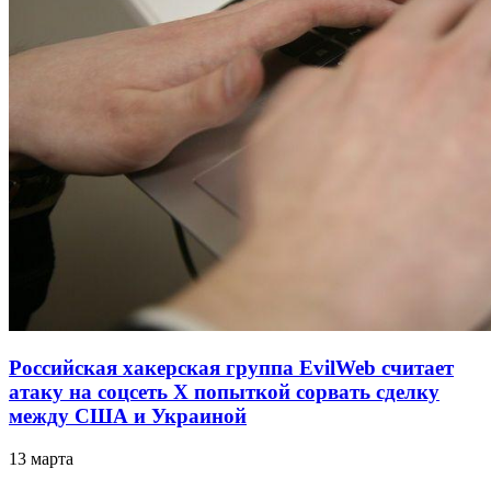
Российская хакерская группа EvilWeb считает
атаку на соцсеть Х попыткой сорвать сделку
между США и Украиной
13 марта