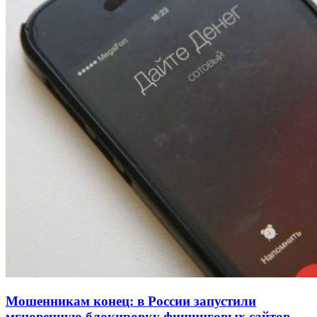
Волгоградские вузы в топе зарплатного
рейтинга: ВолгГТУ и ВолгГМУ вошли в топ‑15
для химической отрасли и фармацевтики
18:39
В Красноармейском районе Волгограда стартует
конкурс на ремонт моста через Волго‑Донской
судоходный канал
12:28
Фестиваль #ТриЧетыре в Волгограде пройдёт
11–13 сентября в рамках Года единства народов
России
Все новости
Мошенникам конец: в России запустили
мгновенную блокировку фишинговых сайтов