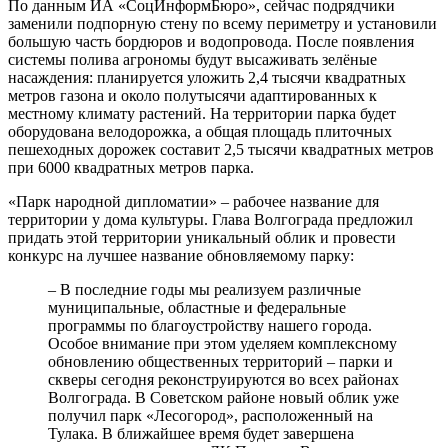
По данным ИА «СоцИнформБюро», сейчас подрядчики
заменили подпорную стену по всему периметру и установили
большую часть бордюров и водопровода. После появления
системы полива агрономы будут высаживать зелёные
насаждения: планируется уложить 2,4 тысячи квадратных
метров газона и около полутысячи адаптированных к
местному климату растений. На территории парка будет
оборудована велодорожка, а общая площадь плиточных
пешеходных дорожек составит 2,5 тысячи квадратных метров
при 6000 квадратных метров парка.
«Парк народной дипломатии» – рабочее название для
территории у дома культуры. Глава Волгограда предложил
придать этой территории уникальный облик и провести
конкурс на лучшее название обновляемому парку:
– В последние годы мы реализуем различные
муниципальные, областные и федеральные
программы по благоустройству нашего города.
Особое внимание при этом уделяем комплексному
обновлению общественных территорий – парки и
скверы сегодня реконструируются во всех районах
Волгограда. В Советском районе новый облик уже
получил парк «Лесогород», расположенный на
Тулака. В ближайшее время будет завершена