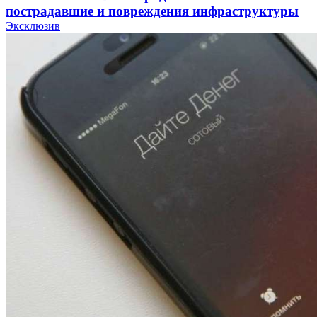
пострадавшие и повреждения инфраструктуры
Эксклюзив
12:01
Волгоградские вузы в топе зарплатного
рейтинга: ВолгГТУ и ВолгГМУ вошли в топ‑15
для химической отрасли и фармацевтики
18:39
В Красноармейском районе Волгограда стартует
конкурс на ремонт моста через Волго‑Донской
судоходный канал
12:28
Фестиваль #ТриЧетыре в Волгограде пройдёт
11–13 сентября в рамках Года единства народов
России
Все новости