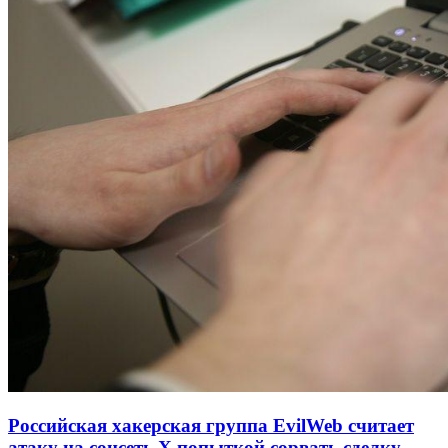
Российская хакерская группа EvilWeb считает
атаку на соцсеть Х попыткой сорвать сделку