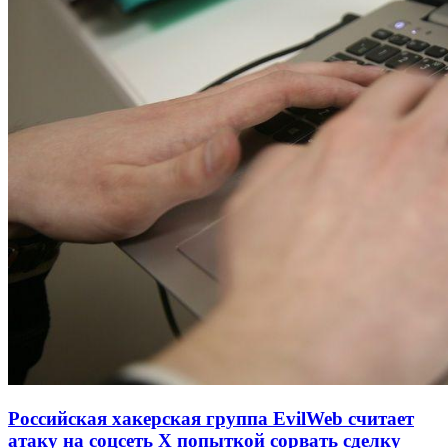
Российская хакерская группа EvilWeb считает
атаку на соцсеть Х попыткой сорвать сделку