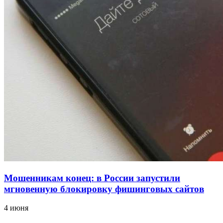
12:39
Сладкий праздник в Волгограде: в Центральном
парке прошёл фестиваль „Арбузный переполох“
15:10
Волгоградские компании нарастили экспорт:
заключены контракты на 3,6 млн долларов
Все новости
Мошенникам конец: в России запустили
мгновенную блокировку фишинговых сайтов
4 июня