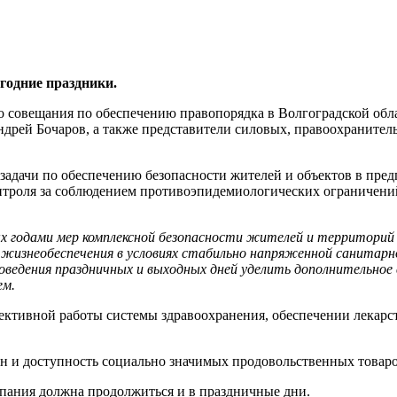
огодние праздники.
 совещания по обеспечению правопорядка в Волгоградской обла
ндрей Бочаров, а также представители силовых, правоохраните
 задачи по обеспечению безопасности жителей и объектов в пре
нтроля за соблюдением противоэпидемиологических ограничений
годами мер комплексной безопасности жителей и территорий В
 жизнеобеспечения в условиях стабильно напряженной санитарн
оведения праздничных и выходных дней уделить дополнительное 
ем.
фективной работы системы здравоохранения, обеспечении лекар
н и доступность социально значимых продовольственных товаро
мпания должна продолжиться и в праздничные дни.