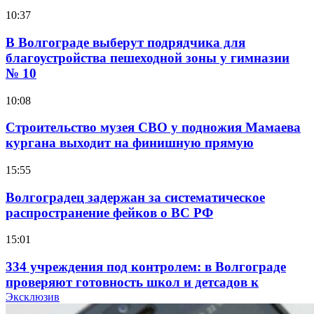
10:37
В Волгограде выберут подрядчика для
благоустройства пешеходной зоны у гимназии
№ 10
10:08
Строительство музея СВО у подножия Мамаева
кургана выходит на финишную прямую
15:55
Волгоградец задержан за систематическое
распространение фейков о ВС РФ
15:01
334 учреждения под контролем: в Волгограде
проверяют готовность школ и детсадов к
учебному году
Эксклюзив