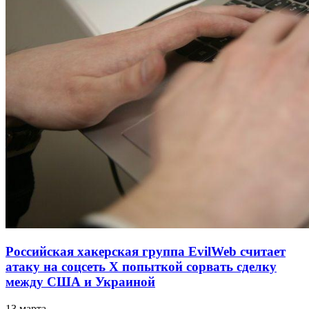
Российская хакерская группа EvilWeb считает
атаку на соцсеть Х попыткой сорвать сделку
между США и Украиной
13 марта