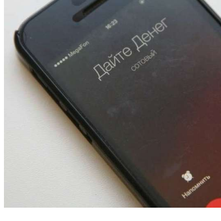
13:47
Покушение на убийство в Волгограде: девушка
напала на незнакомую женщину с ножом
12:39
Сладкий праздник в Волгограде: в Центральном
парке прошёл фестиваль „Арбузный переполох“
15:10
Волгоградские компании нарастили экспорт:
заключены контракты на 3,6 млн долларов
Все новости