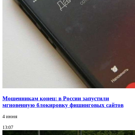
13:47
Покушение на убийство в Волгограде: девушка
напала на незнакомую женщину с ножом
12:39
Сладкий праздник в Волгограде: в Центральном
парке прошёл фестиваль „Арбузный переполох“
Все новости
Мошенникам конец: в России запустили
мгновенную блокировку фишинговых сайтов
4 июня
13:07