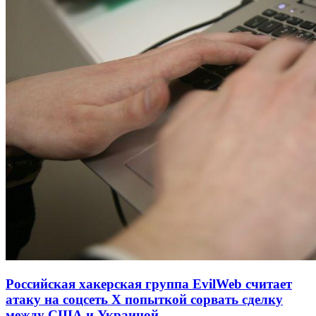
Российская хакерская группа EvilWeb считает
атаку на соцсеть Х попыткой сорвать сделку
между США и Украиной