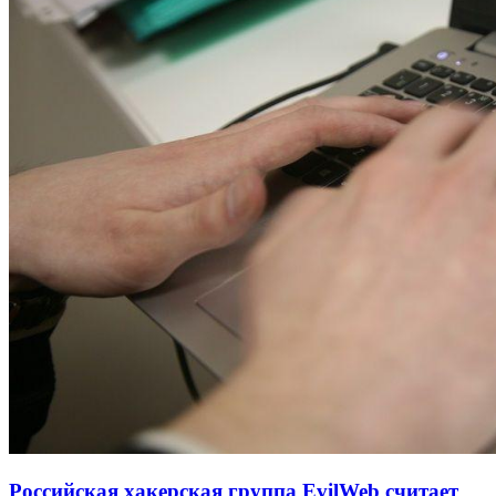
Российская хакерская группа EvilWeb считает