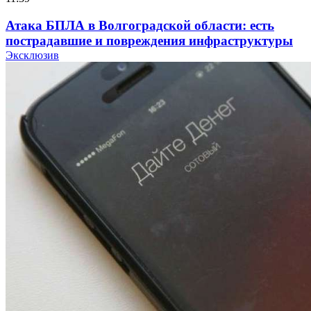
Атака БПЛА в Волгоградской области: есть
пострадавшие и повреждения инфраструктуры
Эксклюзив
12:01
Волгоградские вузы в топе зарплатного
рейтинга: ВолгГТУ и ВолгГМУ вошли в топ‑15
для химической отрасли и фармацевтики
18:39
В Красноармейском районе Волгограда стартует
конкурс на ремонт моста через Волго‑Донской
судоходный канал
12:28
Фестиваль #ТриЧетыре в Волгограде пройдёт
11–13 сентября в рамках Года единства народов
России