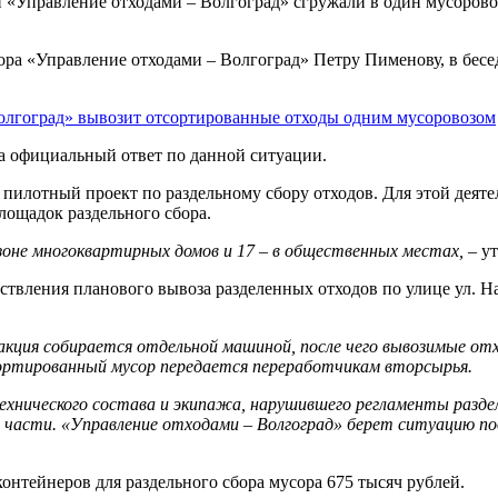
и «Управление отходами – Волгоград» сгружали в один мусоров
ора «Управление отходами – Волгоград» Петру Пименову, в бес
олгоград» вывозит отсортированные отходы одним мусоровозом
ла официальный ответ по данной ситуации.
 пилотный проект по раздельному сбору отходов. Для этой дея
лощадок раздельного сбора.
 зоне многоквартирных домов и 17 – в общественных местах,
– ут
ствления планового вывоза разделенных отходов по улице ул. H
кция собирается отдельной машиной, после чего вывозимые от
ортированный мусор передается переработчикам вторсырья.
ического состава и экипажа, нарушившего регламенты раздель
й части. «Управление отходами – Волгоград» берет ситуацию п
онтейнеров для раздельного сбора мусора 675 тысяч рублей.