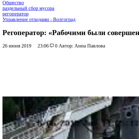
Общество
раздельный сбор мусора
регоператор
Управление отходами - Волгоград
Регоператор: «Рабочими были совершен
26 июня 2019
23:06
0
Автор: Анна Павлова