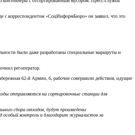
оз контейнеры с отсортированным мусором. Пресс-служба
еде с корреспондентом «СоцИнформБюро» он заявил, что это
тельности были даже разработаны специальные маршруты и
очнил регоператор.
абережная 62-й Армии, 6, рабочие совершили действия, идущие
ходы отправляются на сортировочные станции для
ного сбора отходов, будут произведены
од особый контроль и благодарит журналистов за