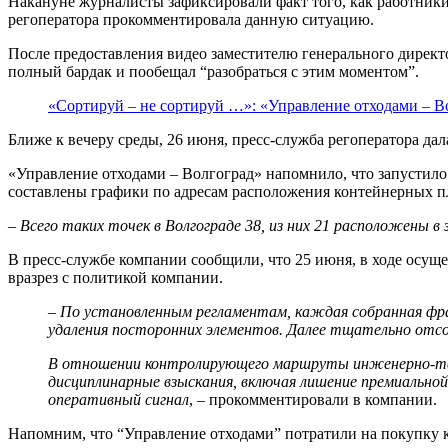
Накануне журналисты зафиксировали факт того, как работник
регоператора прокомментировала данную ситуацию.
После предоставления видео заместителю генерального директ
полный бардак и пообещал “разобраться с этим моментом”.
«Сортируй – не сортируй …»: «Управление отходами – В
Ближе к вечеру среды, 26 июня, пресс-служба регоператора да
«Управление отходами – Волгоград» напомнило, что запустило
составлены графики по адресам расположения контейнерных п
–
Всего таких точек в Волгограде 38, из них 21 расположены в
В пресс-службе компании сообщили, что 25 июня, в ходе осуще
вразрез с политикой компании.
–
По установленным регламентам, каждая собранная фра
удаления посторонних элементов. Далее тщательно отс
В отношении контролирующего маршруты инженерно-техн
дисциплинарные взыскания, включая лишение премиально
оперативный сигнал
, – прокомментировали в компании.
Напомним, что “Управление отходами” потратили на покупку к