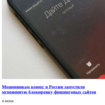
12:39
Сладкий праздник в Волгограде: в Центральном
парке прошёл фестиваль „Арбузный переполох“
15:10
Волгоградские компании нарастили экспорт:
заключены контракты на 3,6 млн долларов
Все новости
Мошенникам конец: в России запустили
мгновенную блокировку фишинговых сайтов
4 июня