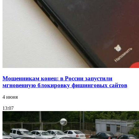
15:10
Волгоградские компании нарастили экспорт:
заключены контракты на 3,6 млн долларов
Все новости
Мошенникам конец: в России запустили
мгновенную блокировку фишинговых сайтов
4 июня
13:07