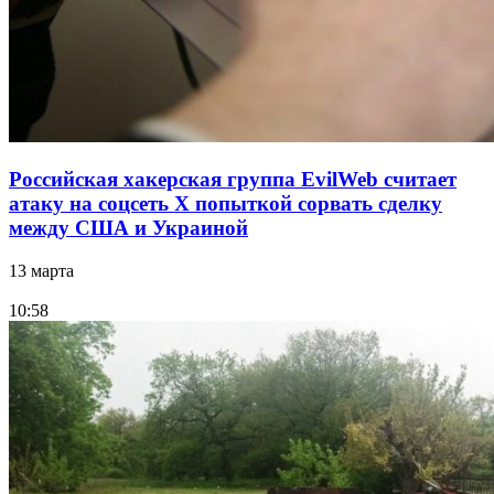
Российская хакерская группа EvilWeb считает
атаку на соцсеть Х попыткой сорвать сделку
между США и Украиной
13 марта
10:58