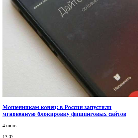
12:39
Сладкий праздник в Волгограде: в Центральном
парке прошёл фестиваль „Арбузный переполох“
15:10
Волгоградские компании нарастили экспорт:
заключены контракты на 3,6 млн долларов
Все новости
Мошенникам конец: в России запустили
мгновенную блокировку фишинговых сайтов
4 июня
13:07