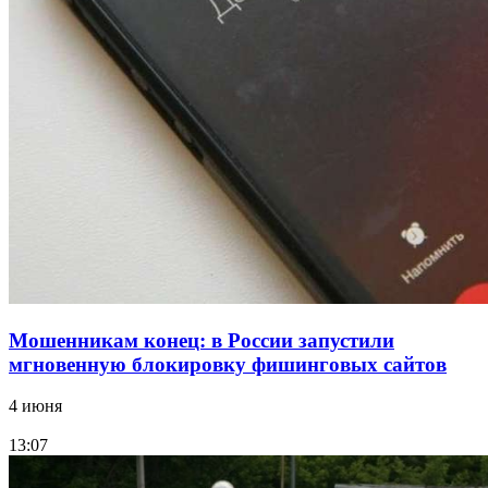
Сладкий праздник в Волгограде: в Центральном
парке прошёл фестиваль „Арбузный переполох“
15:10
Волгоградские компании нарастили экспорт:
заключены контракты на 3,6 млн долларов
Все новости
Мошенникам конец: в России запустили
мгновенную блокировку фишинговых сайтов
4 июня
13:07