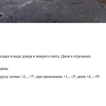
садки в виде дождя и мокрого снега. Днем в отдельных
дица.
оздуха: ночью +2…+7º, при прояснении +1…-3º; днем +4…+9º.