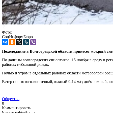
Фото:
СоцИнформБюро
Похолодание в Волгоградской области принесет мокрый снег
По данным волгоградских синоптиков, 15 ноября в среду в ре
районах небольшой дождь.
Ночью и утром в отдельных районах области метеорологи обещ
Ветер ночью юго-восточный, южный 9-14 м/с; днём южный, юго
Общество
0
Комментировать
Читать volgasib.ru в