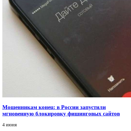
12:39
Сладкий праздник в Волгограде: в Центральном
парке прошёл фестиваль „Арбузный переполох“
15:10
Волгоградские компании нарастили экспорт:
заключены контракты на 3,6 млн долларов
Все новости
Мошенникам конец: в России запустили
мгновенную блокировку фишинговых сайтов
4 июня