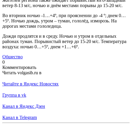
Жителей региона также ожидает порывистый юго-западный
ветер 8-13 м/с, ночью и днём местами порывы до 15-20 м/с.
Во вторник ночью -1…+4º, при прояснении до -4 º; днем 0…
+5º. Ночью дождь, утром – туман, гололёд, изморозь. На
дорогах местами гололедица.
Дожди продлятся и в среду. Ночью и утром в отдельных
районах туман. Порывистый ветер до 15-20 м/с. Температура
воздуха: ночью 0…+5º, днем +1…+6º.
Общество
0
Комментировать
Читать volgasib.ru в
Читайте в Яндекс Новостях
Группа в vk
Канал в Яндекс Дзен
Канал в Telegram