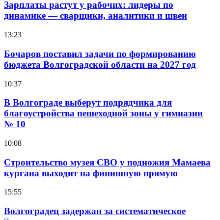
Зарплаты растут у рабочих: лидеры по
динамике — сварщики, аналитики и швеи
13:23
Бочаров поставил задачи по формированию
бюджета Волгоградской области на 2027 год
10:37
В Волгограде выберут подрядчика для
благоустройства пешеходной зоны у гимназии
№ 10
10:08
Строительство музея СВО у подножия Мамаева
кургана выходит на финишную прямую
15:55
Волгоградец задержан за систематическое