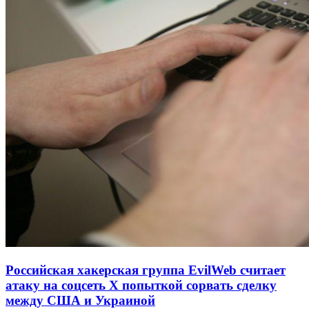
Российская хакерская группа EvilWeb считает
атаку на соцсеть Х попыткой сорвать сделку
между США и Украиной