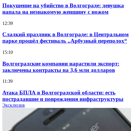
Покушение на убийство в Волгограде: девушка
напала на незнакомую женщину с ножом
12:39
Сладкий праздник в Волгограде: в Центральном
парке прошёл фестиваль „Арбузный переполох“
15:10
Волгоградские компании нарастили экспорт:
заключены контракты на 3,6 млн долларов
11:39
Атака БПЛА в Волгоградской области: есть
пострадавшие и повреждения инфраструктуры
Эксклюзив
12:01
Волгоградские вузы в топе зарплатного
рейтинга: ВолгГТУ и ВолгГМУ вошли в топ‑15