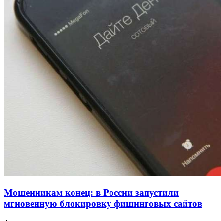
для химической отрасли и фармацевтики
18:39
В Красноармейском районе Волгограда стартует
конкурс на ремонт моста через Волго‑Донской
судоходный канал
12:28
Фестиваль #ТриЧетыре в Волгограде пройдёт
11–13 сентября в рамках Года единства народов
России
Все новости
Мошенникам конец: в России запустили
мгновенную блокировку фишинговых сайтов