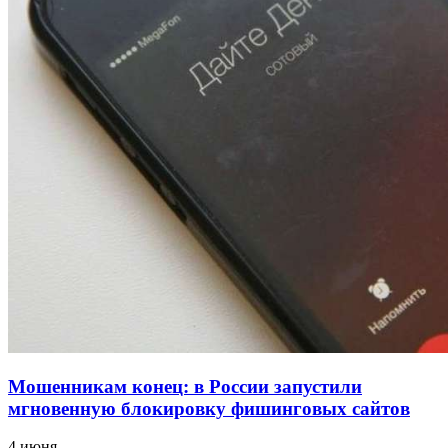
для химической отрасли и фармацевтики
18:39
В Красноармейском районе Волгограда стартует
конкурс на ремонт моста через Волго‑Донской
судоходный канал
12:28
Фестиваль #ТриЧетыре в Волгограде пройдёт
11–13 сентября в рамках Года единства народов
России
Все новости
Мошенникам конец: в России запустили
мгновенную блокировку фишинговых сайтов
4 июня