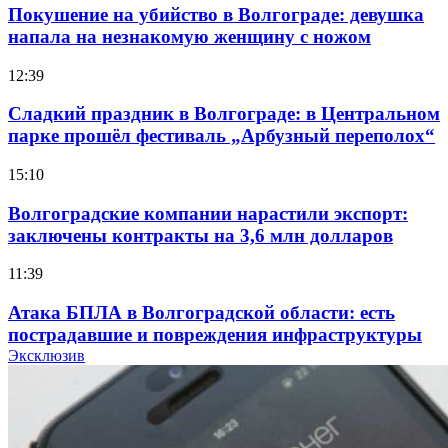
Покушение на убийство в Волгограде: девушка
напала на незнакомую женщину с ножом
12:39
Сладкий праздник в Волгограде: в Центральном
парке прошёл фестиваль „Арбузный переполох“
15:10
Волгоградские компании нарастили экспорт:
заключены контракты на 3,6 млн долларов
11:39
Атака БПЛА в Волгоградской области: есть
пострадавшие и повреждения инфраструктуры
Эксклюзив
12:01
Волгоградские вузы в топе зарплатного
рейтинга: ВолгГТУ и ВолгГМУ вошли в топ‑15