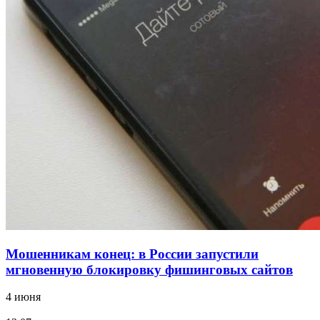
12:39
Сладкий праздник в Волгограде: в Центральном
парке прошёл фестиваль „Арбузный переполох“
15:10
Волгоградские компании нарастили экспорт:
заключены контракты на 3,6 млн долларов
Все новости
Мошенникам конец: в России запустили
мгновенную блокировку фишинговых сайтов
4 июня