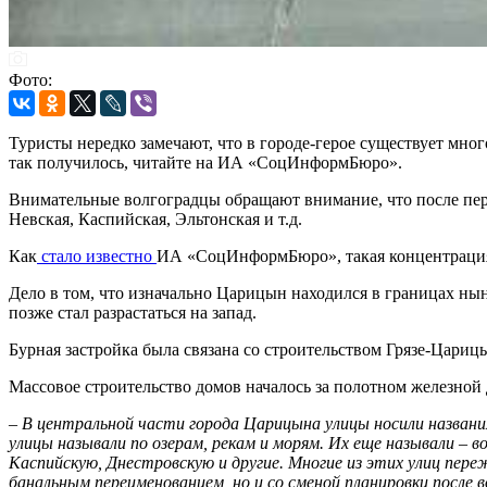
Фото:
Туристы нередко замечают, что в городе-герое существует мно
так получилось, читайте на ИА «СоцИнформБюро».
Внимательные волгоградцы обращают внимание, что после пер
Невская, Каспийская, Эльтонская и т.д.
Как
стало известно
ИА «СоцИнформБюро», такая концентрация 
Дело в том, что изначально Царицын находился в границах нын
позже стал разрастаться на запад.
Бурная застройка была связана со строительством Грязе-Царицы
Массовое строительство домов началось за полотном железной 
–
В центральной части города Царицына улицы носили названия 
улицы называли по озерам, рекам и морям. Их еще называли –
Каспийскую, Днестровскую и другие. Многие из этих улиц переж
банальным переименованием, но и со сменой планировки после в