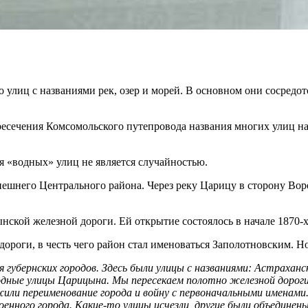
го улиц с названиями рек, озер и морей. В основном они сосред
есечения Комсомольского путепровода названия многих улиц н
«водных» улиц не является случайностью.
ешнего Центрального района. Через реку Царицу в сторону Воро
нской железной дороги. Ей открытие состоялось в начале 1870-х
дороги, в честь чего район стал именоваться Заполотновским. Н
губернских городов. Здесь были улицы с названиями: Астраханс
 водные улицы Царицына. Мы пересекаем полотно железной доро
или переименование города и войну с первоначальными именами. 
оенного города. Какие-то улицы исчезли, другие были объединены