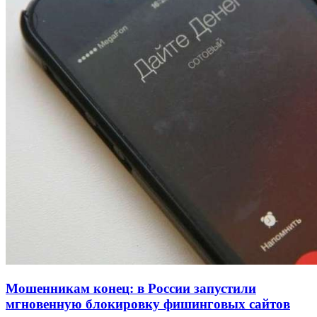
Покушение на убийство в Волгограде: девушка
напала на незнакомую женщину с ножом
12:39
Сладкий праздник в Волгограде: в Центральном
парке прошёл фестиваль „Арбузный переполох“
15:10
Волгоградские компании нарастили экспорт:
заключены контракты на 3,6 млн долларов
Все новости
Мошенникам конец: в России запустили
мгновенную блокировку фишинговых сайтов