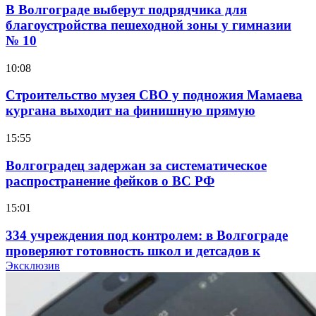
В Волгограде выберут подрядчика для
благоустройства пешеходной зоны у гимназии
№ 10
10:08
Строительство музея СВО у подножия Мамаева
кургана выходит на финишную прямую
15:55
Волгоградец задержан за систематическое
распространение фейков о ВС РФ
15:01
334 учреждения под контролем: в Волгограде
проверяют готовность школ и детсадов к
учебному году
Эксклюзив
13:47