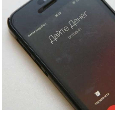
13:47
Покушение на убийство в Волгограде: девушка
напала на незнакомую женщину с ножом
12:39
Сладкий праздник в Волгограде: в Центральном
парке прошёл фестиваль „Арбузный переполох“
15:10
Волгоградские компании нарастили экспорт:
заключены контракты на 3,6 млн долларов
Все новости