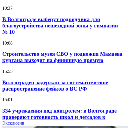
10:37
В Волгограде выберут подрядчика для
благоустройства пешеходной зоны у гимназии
№ 10
10:08
Строительство музея СВО у подножия Мамаева
кургана выходит на финишную прямую
15:55
Волгоградец задержан за систематическое
распространение фейков о ВС РФ
15:01
334 учреждения под контролем: в Волгограде
проверяют готовность школ и детсадов к
учебному году
Эксклюзив