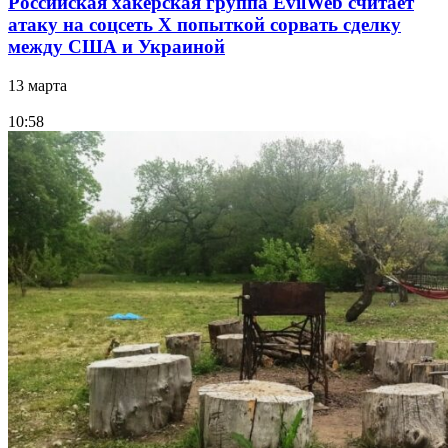
Российская хакерская группа EvilWeb считает
атаку на соцсеть Х попыткой сорвать сделку
между США и Украиной
13 марта
10:58