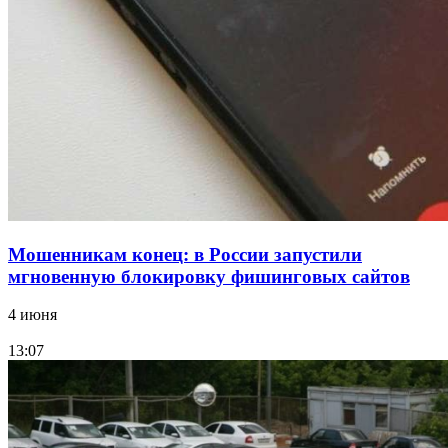
15:10
Волгоградские компании нарастили экспорт:
заключены контракты на 3,6 млн долларов
Все новости
Мошенникам конец: в России запустили
мгновенную блокировку фишинговых сайтов
4 июня
13:07