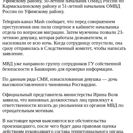
Уфимскому району, 50-летний начальник ОМВД России по
Кармаскалинскому району и 51-летний начальник ОМВД
России по Уфимскому району.
Telegram-канал Mash сообщает, что перед совершением
преступления они пили спиртное в кабинете начальника
отдела по вопросам миграции. Затем мужчины позвали 23-
летнюю девушку, которая работала дознавателем, и
насиловали ее всю ночь. Когда сотрудницу отпустили, она
сразу отправилась в Следственный комитет, чтобы написать
заявление.
МВД уже направило группу сотрудников ГУ собственной
безопасности в Башкирию для проверки информации.
По данным ряда СМИ, изнасилованная девушка — дочь
высокопоставленного чиновника Росгвардии.
Официальный представитель министерства Ирина Волк
заявила, что виновных должностных лиц привлекут к
ответственности вплоть до увольнения из органов МВД по
отрицательным мотивам.
В настоящее время выясняются все обстоятельства
произошедшего, после чего будет дана правовая оценка
действиям руководящего состава территориального органа.