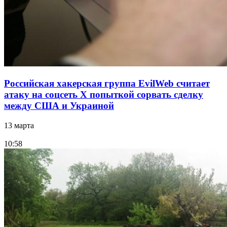
Российская хакерская группа EvilWeb считает
атаку на соцсеть Х попыткой сорвать сделку
между США и Украиной
13 марта
10:58