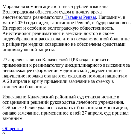
Моральная компенсация в 5 тысяч рублей взыскана
Волгоградским областным судом в пользу врача
анестезиолога-реаниматолога
Татьяны Реввы
. Напомним, в
марте 2020 года видео, записанное Реввой, взбудоражило весь
Интернет и особенно волгоградскую общественность.
Анестезиолог-реаниматолог и земский доктор в своем
видеообращении рассказала, что в государственной больнице
в райцентре медики совершенно не обеспечены средствами
индивидуальной защиты.
27 апреля главврач Калачевской ЦРБ издал приказ о
применении к реаниматологу дисциплинарного взыскания за
ненадлежащее оформление медицинской документации и
нарушение порядка стандартов оказания помощи пациентам.
А 28 апреля к врачу применили замечание за съемку в
отделении больницы.
Изначально Калачевский районный суд отказал истице в
оспаривании решений руководства лечебного учреждения.
Сейчас же Ревве удалось взыскать с больницы компенсацию,
однако замечание, примененное к ней 27 апреля, суд признал
законным.
Общество
0