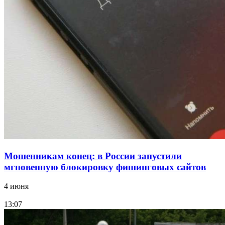
Сладкий праздник в Волгограде: в Центральном
парке прошёл фестиваль „Арбузный переполох“
15:10
Волгоградские компании нарастили экспорт:
заключены контракты на 3,6 млн долларов
Все новости
Мошенникам конец: в России запустили
мгновенную блокировку фишинговых сайтов
4 июня
13:07