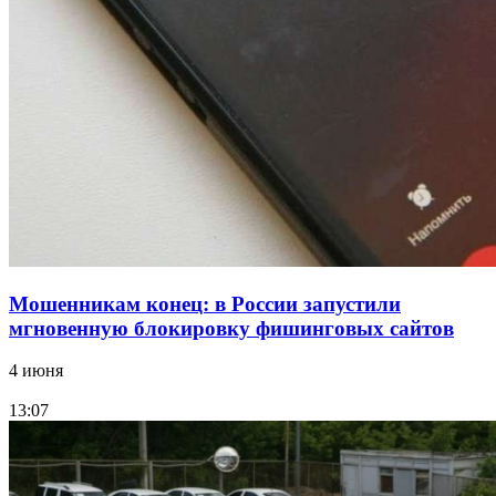
напала на незнакомую женщину с ножом
12:39
Сладкий праздник в Волгограде: в Центральном
парке прошёл фестиваль „Арбузный переполох“
Все новости
Мошенникам конец: в России запустили
мгновенную блокировку фишинговых сайтов
4 июня
13:07