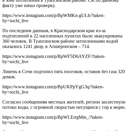
в зоне потопления в Туапсинском районе. СК по данному
факту уже начал проверку.
https://www.instagram.com/p/BpWMKn-gULh/?taken-
by=sochi_live
По последним данным, в Краснодарском крае из-за
подтоплений в 22 населенных пунктах были эвакуированы
360 человек. В Туапсинском районе затопленными водой
оказались 1241 двор, в Апшеронском – 714.
https://www.instagram.com/p/BpWF5D6AYZF/?taken-
by=sochi_live
Ливень в Сочи подтопил пять поселков, оставив без газа 320
домов.
https://www.instagram.com/p/BpUKPpYgG3q/?taken-
by=sochi_live
Согласно сообщениям местных жителей, регион захлестнули
потоки воды, с огромной скоростью несущиеся с гор к морю.
https://www.instagram.com/p/BpWLErrgMm_/?taken-
by=sochi_live