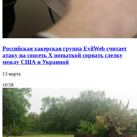
Российская хакерская группа EvilWeb считает
атаку на соцсеть Х попыткой сорвать сделку
между США и Украиной
13 марта
10:58