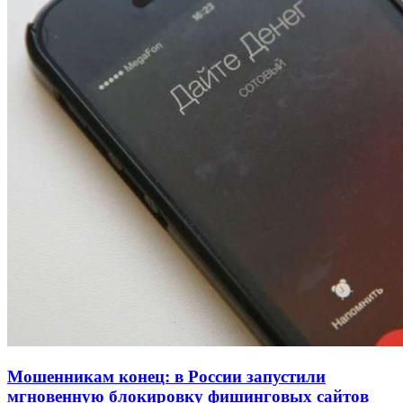
рейтинга: ВолгГТУ и ВолгГМУ вошли в топ‑15
для химической отрасли и фармацевтики
18:39
В Красноармейском районе Волгограда стартует
конкурс на ремонт моста через Волго‑Донской
судоходный канал
12:28
Фестиваль #ТриЧетыре в Волгограде пройдёт
11–13 сентября в рамках Года единства народов
России
Все новости
Мошенникам конец: в России запустили
мгновенную блокировку фишинговых сайтов