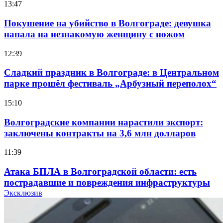
13:47
Покушение на убийство в Волгограде: девушка
напала на незнакомую женщину с ножом
12:39
Сладкий праздник в Волгограде: в Центральном
парке прошёл фестиваль „Арбузный переполох“
15:10
Волгоградские компании нарастили экспорт:
заключены контракты на 3,6 млн долларов
11:39
Атака БПЛА в Волгоградской области: есть
пострадавшие и повреждения инфраструктуры
Эксклюзив
12:01
Волгоградские вузы в топе зарплатного