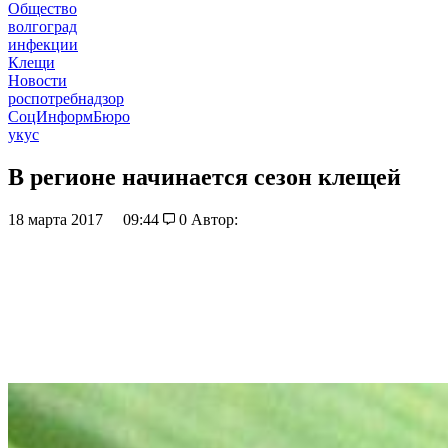
Общество
волгоград
инфекции
Клещи
Новости
роспотребнадзор
СоцИнформБюро
укус
В регионе начинается сезон клещей
18 марта 2017
09:44
0
Автор: