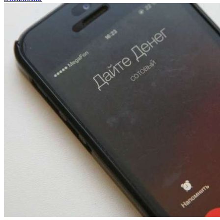
13:47
Покушение на убийство в Волгограде: девушка
напала на незнакомую женщину с ножом
12:39
Сладкий праздник в Волгограде: в Центральном
парке прошёл фестиваль „Арбузный переполох“
15:10
Волгоградские компании нарастили экспорт:
заключены контракты на 3,6 млн долларов
Все новости