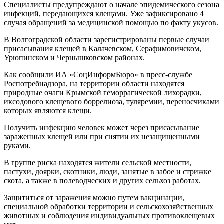
Специалисты предупреждают о начале эпидемического сезона
инфекций, передающихся клещами. Уже зафиксировано 4
случая обращений за медицинской помощью по факту укусов.
В Волгоградской области зарегистрированы первые случаи
присасывания клещей в Калачевском, Серафимовичском,
Урюпинском и Чернышковском районах.
Как сообщили ИА «СоцИнформБюро» в пресс-службе
Роспотребнадзора, на территории области находятся
природные очаги Крымской геморрагической лихорадки,
иксодового клещевого боррелиоза, туляремии, переносчиками
которых являются клещи.
Получить инфекцию человек может через присасывание
зараженных клещей или при снятии их незащищенными
руками.
В группе риска находятся жители сельской местности,
пастухи, доярки, скотники, люди, занятые в забое и стрижке
скота, а также в полеводческих и других сельхоз работах.
Защититься от заражения можно путем вакцинации,
специальной обработки территории и сельскохозяйственных
животных и соблюдения индивидуальных противоклещевых