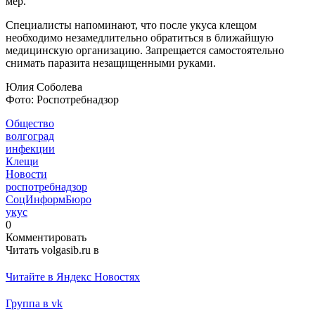
мер.
Специалисты напоминают, что после укуса клещом
необходимо незамедлительно обратиться в ближайшую
медицинскую организацию. Запрещается самостоятельно
снимать паразита незащищенными руками.
Юлия Соболева
Фото: Роспотребнадзор
Общество
волгоград
инфекции
Клещи
Новости
роспотребнадзор
СоцИнформБюро
укус
0
Комментировать
Читать volgasib.ru в
Читайте в Яндекс Новостях
Группа в vk