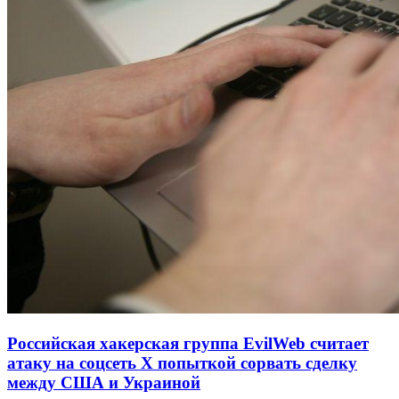
Российская хакерская группа EvilWeb считает
атаку на соцсеть Х попыткой сорвать сделку
между США и Украиной