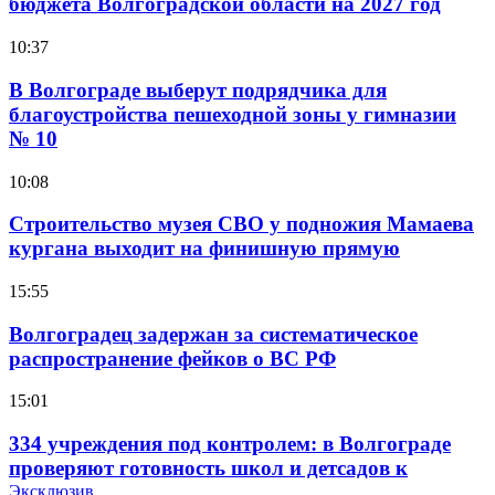
бюджета Волгоградской области на 2027 год
10:37
В Волгограде выберут подрядчика для
благоустройства пешеходной зоны у гимназии
№ 10
10:08
Строительство музея СВО у подножия Мамаева
кургана выходит на финишную прямую
15:55
Волгоградец задержан за систематическое
распространение фейков о ВС РФ
15:01
334 учреждения под контролем: в Волгограде
проверяют готовность школ и детсадов к
учебному году
Эксклюзив