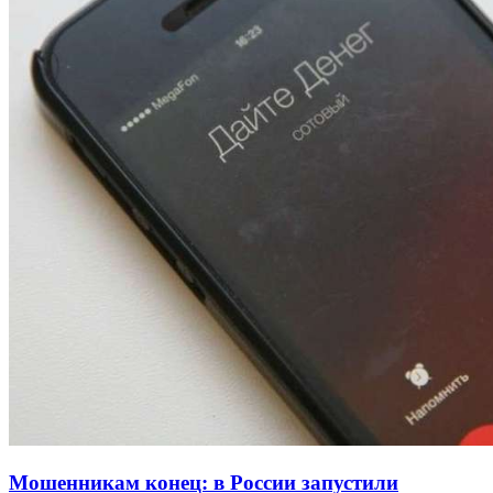
Покушение на убийство в Волгограде: девушка
напала на незнакомую женщину с ножом
12:39
Сладкий праздник в Волгограде: в Центральном
парке прошёл фестиваль „Арбузный переполох“
15:10
Волгоградские компании нарастили экспорт:
заключены контракты на 3,6 млн долларов
Все новости
Мошенникам конец: в России запустили