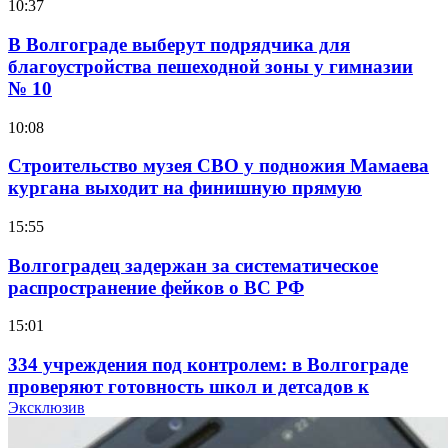
10:37
В Волгограде выберут подрядчика для
благоустройства пешеходной зоны у гимназии
№ 10
10:08
Строительство музея СВО у подножия Мамаева
кургана выходит на финишную прямую
15:55
Волгоградец задержан за систематическое
распространение фейков о ВС РФ
15:01
334 учреждения под контролем: в Волгограде
проверяют готовность школ и детсадов к
учебному году
Эксклюзив
13:47