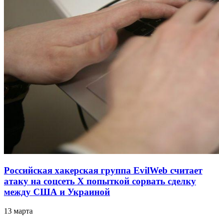
Российская хакерская группа EvilWeb считает
атаку на соцсеть Х попыткой сорвать сделку
между США и Украиной
13 марта