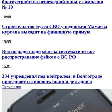
благоустройства пешеходной зоны у гимназии
№ 10
10:08
Строительство музея СВО у подножия Мамаева
кургана выходит на финишную прямую
15:55
Волгоградец задержан за систематическое
распространение фейков о ВС РФ
15:01
334 учреждения под контролем: в Волгограде
проверяют готовность школ и детсадов к
учебному году
Эксклюзив
13:47
Покушение на убийство в Волгограде: девушка