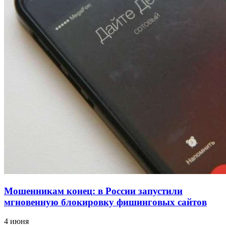
напала на незнакомую женщину с ножом
12:39
Сладкий праздник в Волгограде: в Центральном
парке прошёл фестиваль „Арбузный переполох“
15:10
Волгоградские компании нарастили экспорт:
заключены контракты на 3,6 млн долларов
Все новости
Мошенникам конец: в России запустили
мгновенную блокировку фишинговых сайтов
4 июня