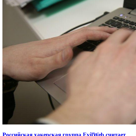
Российская хакерская группа EvilWeb считает