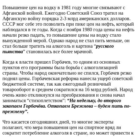
Повышение цен на водку в 1981 году многие связывают с
Афганской войной. Ежегодно Советский Союз тратил на
Афганскую войну порядка 2-3 млрд американских долларов.
СССР мог себе это позволить при пике цен на нефть, который
наблюдался в те годы. Когда с ноября 1980 года цены на нефть
начали резко падать, то повышение цены на водку стало
вынужденной мерой. Однако народ не стал пить меньше, он
стал больше тратить на алкоголь и картина “
русского
пьянства
” становилась все более мрачной.
Когда к власти пришел Горбачев, то одним из основных
пунктов его программы была борьба с алкоголизацией
страны. Чтобы народ окончательно не спился, Горбачев резко
поднял цены. Горбачевская реформа нанесла ущерб советской
бюджетной системе, так как ежегодный розничный
товарооборот в среднем сократился на 16 млрд рублей. Народ
очень живо откликнулся на преобразования и снова начал
заниматься “стихоплетством”:
“На недельку, до второго
закопаем Горбачёва. Откопаем Брежнева – будем пить по-
прежнему”.
Что касается сегодняшних дней, то многие эксперты
полагают, что мера повышения цен на спиртное вряд ли
сократит потребление алкоголя в стране, но может привести к