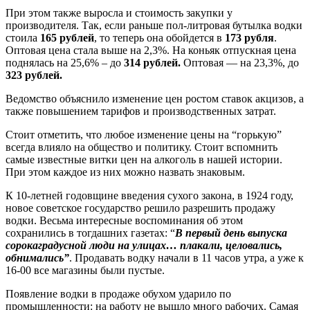
При этом также выросла и стоимость закупки у
производителя. Так, если раньше пол-литровая бутылка водки
стоила
165 рублей
, то теперь она обойдется в
173 рубля
.
Оптовая цена стала выше на 2,3%. На коньяк отпускная цена
поднялась на 25,6% – до
314 рублей.
Оптовая — на 23,3%, до
323 рублей.
Ведомство объяснило изменение цен ростом ставок акцизов, а
также повышением тарифов и производственных затрат.
Стоит отметить, что любое изменение цены на “горькую”
всегда влияло на общество и политику. Стоит вспомнить
самые известные витки цен на алкоголь в нашей истории.
При этом каждое из них можно назвать знаковым.
К 10-летней годовщине введения сухого закона, в 1924 году,
новое советское государство решило разрешить продажу
водки. Весьма интересные воспоминания об этом
сохранились в тогдашних газетах: “
В первый день выпуска
сорокаградусной люди на улицах… плакали, целовались,
обнимались”
. Продавать водку начали в 11 часов утра, а уже к
16-00 все магазины были пустые.
Появление водки в продаже обухом ударило по
промышленности: на работу не вышло много рабочих. Самая