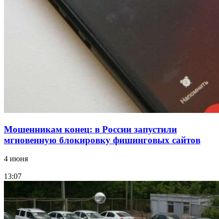
судоходный канал
12:28
Фестиваль #ТриЧетыре в Волгограде пройдёт
11–13 сентября в рамках Года единства народов
России
Все новости
Мошенникам конец: в России запустили
мгновенную блокировку фишинговых сайтов
4 июня
13:07