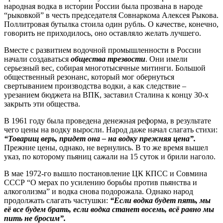
народная водка в истории России была прозвана в народе
“рыковкой” в честь председателя Совнаркома Алексея Рыкова.
Поллитровая бутылка стоила один рубль. О качестве, конечно,
говорить не приходилось, оно оставляло желать лучшего.
Вместе с развитием водочной промышленности в России
начали создаваться
общества трезвости
. Они имели
серьезный вес, собирая многотысячные митинги. Большой
общественный резонанс, который мог обернуться
свертыванием производства водки, а как следствие –
урезанием бюджета на ВПК, заставил Сталина к концу 30-х
закрыть эти общества.
В 1961 году была проведена денежная реформа, в результате
чего цены на водку выросли. Народ даже начал слагать стихи:
“Товарищ верь, придет она – на водку прежняя цена”.
Прежние цены, однако, не вернулись. В то же время вышел
указ, по которому пьяниц сажали на 15 суток и брили наголо.
В мае 1972-го вышло постановление ЦК КПСС и Совмина
СССР “О мерах по усилению борьбы против пьянства и
алкоголизма” и водка снова подорожала. Однако народ
продолжать слагать частушки:
“Если водка будет пять, мы
её все будем брать, если водка станет восемь, всё равно мы
пить не бросим”.