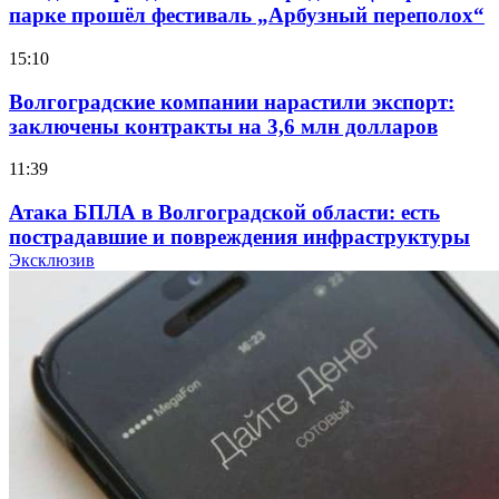
парке прошёл фестиваль „Арбузный переполох“
15:10
Волгоградские компании нарастили экспорт:
заключены контракты на 3,6 млн долларов
11:39
Атака БПЛА в Волгоградской области: есть
пострадавшие и повреждения инфраструктуры
Эксклюзив
12:01
Волгоградские вузы в топе зарплатного
рейтинга: ВолгГТУ и ВолгГМУ вошли в топ‑15
для химической отрасли и фармацевтики
18:39
В Красноармейском районе Волгограда стартует
конкурс на ремонт моста через Волго‑Донской