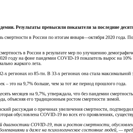
демии. Результаты превысили показатели за последние десять
нь смертности в России по итогам января—октября 2020 года. По
 смертность в России в результате мер по улучшению демографи
 2020 году на фоне пандемии COVID-19 показатель вырос на 10% 
мально жаркого лета.
-х регионах из 85-ти. В 33-х регионах она стала максимальной з
ек – это на 9,7% больше, чем за тот же период прошлого года.
десять месяцев на 9,7%, утверждала, что без пандемии смертнос
ода, объясняя его традиционным ростом смертности зимой.
й рассуждая о причинах увеличения смертности, подтвердил,
оторая обусловлена COVID-19 во всех его проявлениях, существу
 диагностики COVID-19, так и ростом смертности, обусловле
аболеваниями и даже на психологическое состояние людей, — пре