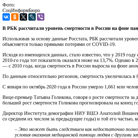
Фото:
СоцИнформБюро
В РБК рассчитали уровень смертности в России на фоне пан
Использовав за основу данные Росстата, РБК рассчитали урове
объясняется только прямыми потерями от COVID-19.
Исходя из имеющихся данных, стало известно, что у 2019 году
2010-го года тот показатель оказался ниже на 13,7%. Однако в
— с 2010 года, когда смертность в России выросла на фоне ано
По данным относительно регионов, смертность увеличилась в 82
С января по октябрь 2020 года в России умерло 1,661 млн челов
Вице-премьер Татьяна Голикова, говоря о росте смертности за 
больший рост смертности Голикова прогнозировала на конец г
Директор Института демографии НИУ ВШЭ Анатолий Вишневски
со средним их числом за предыдущие годы) и той его частью, к
– Это может быть следствием как недостаточно полной
условия оказания медицинской помощи людям с другими з