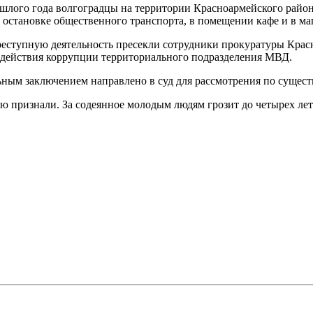
рошлого года волгоградцы на территории Красноармейского райо
 остановке общественного транспорта, в помещении кафе и в ма
реступную деятельность пресекли сотрудники прокуратуры Крас
одействия коррупции территориального подразделения МВД.
ным заключением направлено в суд для рассмотрения по существ
ю признали. За содеянное молодым людям грозит до четырех ле