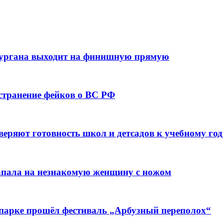
кургана выходит на финишную прямую
остранение фейков о ВС РФ
веряют готовность школ и детсадов к учебному год
напала на незнакомую женщину с ножом
 парке прошёл фестиваль „Арбузный переполох“