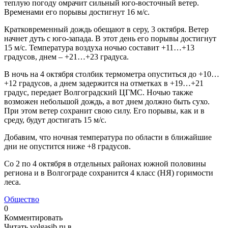
теплую погоду омрачит сильный юго-восточный ветер.
Временами его порывы достигнут 16 м/с.
Кратковременный дождь обещают в серу, 3 октября. Ветер
начнет дуть с юго-запада. В этот день его порывы достигнут
15 м/с. Температура воздуха ночью составит +11…+13
градусов, днем – +21…+23 градуса.
В ночь на 4 октября столбик термометра опуститься до +10…
+12 градусов, а днем задержится на отметках в +19…+21
градус, передает Волгоградский ЦГМС. Ночью также
возможен небольшой дождь, а вот днем должно быть сухо.
При этом ветер сохранит свою силу. Его порывы, как и в
среду, будут достигать 15 м/с.
Добавим, что ночная температура по области в ближайшие
дни не опустится ниже +8 градусов.
Со 2 по 4 октября в отдельных районах южной половины
региона и в Волгограде сохранится 4 класс (НЯ) горимости
леса.
Общество
0
Комментировать
Читать volgasib.ru в