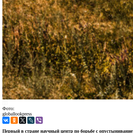
Фото:
globallookpress
Первый в стране научный центр по борьбе с опустынивание