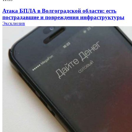
Атака БПЛА в Волгоградской области: есть
пострадавшие и повреждения инфраструктуры
Эксклюзив
12:01
Волгоградские вузы в топе зарплатного
рейтинга: ВолгГТУ и ВолгГМУ вошли в топ‑15
для химической отрасли и фармацевтики
18:39
В Красноармейском районе Волгограда стартует
конкурс на ремонт моста через Волго‑Донской
судоходный канал
12:28
Фестиваль #ТриЧетыре в Волгограде пройдёт
11–13 сентября в рамках Года единства народов
России