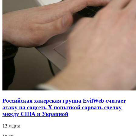
Российская хакерская группа EvilWeb считает
атаку на соцсеть Х попыткой сорвать сделку
между США и Украиной
13 марта