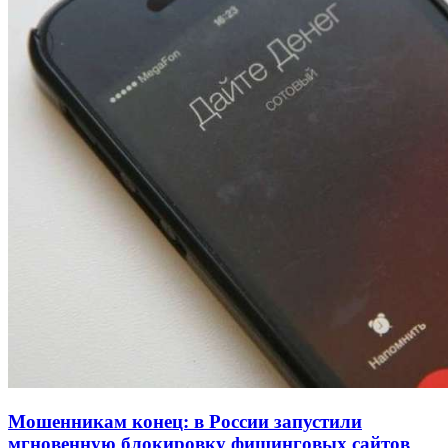
рейтинга: ВолгГТУ и ВолгГМУ вошли в топ‑15
для химической отрасли и фармацевтики
18:39
В Красноармейском районе Волгограда стартует
конкурс на ремонт моста через Волго‑Донской
судоходный канал
12:28
Фестиваль #ТриЧетыре в Волгограде пройдёт
11–13 сентября в рамках Года единства народов
России
Все новости
Мошенникам конец: в России запустили
мгновенную блокировку фишинговых сайтов