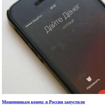
Покушение на убийство в Волгограде: девушка
напала на незнакомую женщину с ножом
12:39
Сладкий праздник в Волгограде: в Центральном
парке прошёл фестиваль „Арбузный переполох“
15:10
Волгоградские компании нарастили экспорт:
заключены контракты на 3,6 млн долларов
Все новости
Мошенникам конец: в России запустили