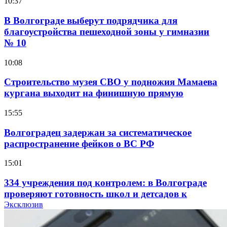
10:37
В Волгограде выберут подрядчика для
благоустройства пешеходной зоны у гимназии
№ 10
10:08
Строительство музея СВО у подножия Мамаева
кургана выходит на финишную прямую
15:55
Волгоградец задержан за систематическое
распространение фейков о ВС РФ
15:01
334 учреждения под контролем: в Волгограде
проверяют готовность школ и детсадов к
учебному году
Эксклюзив
13:47