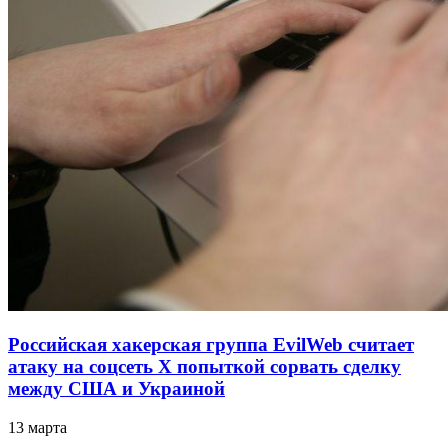
Российская хакерская группа EvilWeb считает
атаку на соцсеть Х попыткой сорвать сделку
между США и Украиной
13 марта