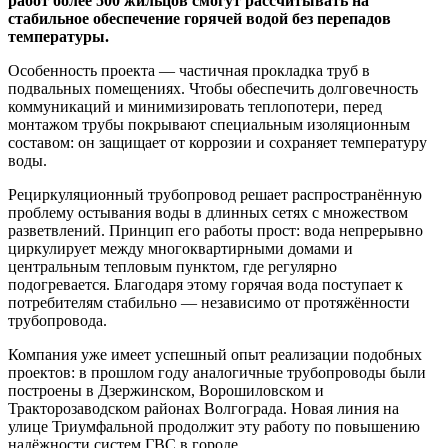
работ более 500 жильцов смогут рассчитывать на
стабильное обеспечение горячей водой без перепадов
температуры.
Особенность проекта — частичная прокладка труб в
подвальных помещениях. Чтобы обеспечить долговечность
коммуникаций и минимизировать теплопотери, перед
монтажом трубы покрывают специальным изоляционным
составом: он защищает от коррозии и сохраняет температуру
воды.
Рециркуляционный трубопровод решает распространённую
проблему остывания воды в длинных сетях с множеством
разветвлений. Принцип его работы прост: вода непрерывно
циркулирует между многоквартирными домами и
центральным тепловым пунктом, где регулярно
подогревается. Благодаря этому горячая вода поступает к
потребителям стабильно — независимо от протяжённости
трубопровода.
Компания уже имеет успешный опыт реализации подобных
проектов: в прошлом году аналогичные трубопроводы были
построены в Дзержинском, Ворошиловском и
Тракторозаводском районах Волгограда. Новая линия на
улице Триумфальной продолжит эту работу по повышению
надёжности систем ГВС в городе.