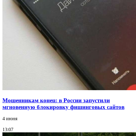
Сладкий праздник в Волгограде: в Центральном
парке прошёл фестиваль „Арбузный переполох“
15:10
Волгоградские компании нарастили экспорт:
заключены контракты на 3,6 млн долларов
Все новости
Мошенникам конец: в России запустили
мгновенную блокировку фишинговых сайтов
4 июня
13:07