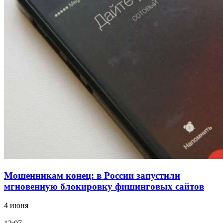
12:39
Сладкий праздник в Волгограде: в Центральном
парке прошёл фестиваль „Арбузный переполох“
15:10
Волгоградские компании нарастили экспорт:
заключены контракты на 3,6 млн долларов
Все новости
Мошенникам конец: в России запустили
мгновенную блокировку фишинговых сайтов
4 июня