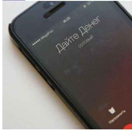
13:47
Покушение на убийство в Волгограде: девушка
напала на незнакомую женщину с ножом
12:39
Сладкий праздник в Волгограде: в Центральном
парке прошёл фестиваль „Арбузный переполох“
15:10
Волгоградские компании нарастили экспорт:
заключены контракты на 3,6 млн долларов
Все новости