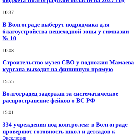
бюджета Волгоградской области на 2027 год
10:37
В Волгограде выберут подрядчика для
благоустройства пешеходной зоны у гимназии
№ 10
10:08
Строительство музея СВО у подножия Мамаева
кургана выходит на финишную прямую
15:55
Волгоградец задержан за систематическое
распространение фейков о ВС РФ
15:01
334 учреждения под контролем: в Волгограде
проверяют готовность школ и детсадов к
учебному году
Эксклюзив