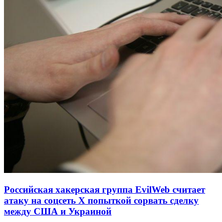
Российская хакерская группа EvilWeb считает
атаку на соцсеть Х попыткой сорвать сделку
между США и Украиной