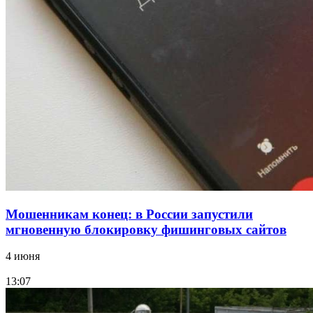
В Красноармейском районе Волгограда стартует
конкурс на ремонт моста через Волго‑Донской
судоходный канал
12:28
Фестиваль #ТриЧетыре в Волгограде пройдёт
11–13 сентября в рамках Года единства народов
России
Все новости
Мошенникам конец: в России запустили
мгновенную блокировку фишинговых сайтов
4 июня
13:07