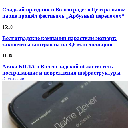
Сладкий праздник в Волгограде: в Центральном
парке прошёл фестиваль „Арбузный переполох“
15:10
Волгоградские компании нарастили экспорт:
заключены контракты на 3,6 млн долларов
11:39
Атака БПЛА в Волгоградской области: есть
пострадавшие и повреждения инфраструктуры
Эксклюзив
12:01
Волгоградские вузы в топе зарплатного
рейтинга: ВолгГТУ и ВолгГМУ вошли в топ‑15
для химической отрасли и фармацевтики
18:39